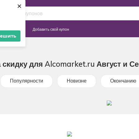
×
Сайты
Добавить свой купон
решить
 скидку для Alcomarket.ru Август и С
Популярности
Новизне
Окончанию