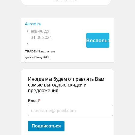
Allrad.ru
акция, до
31.05.2024
Воспользоваться
TRADE-IN на литые
диски Скад, К&К,
iFree
TRADE-IN на
литые диски
Иногда мы будем отправлять Вам
Скад, К&К,
самые выгодные скидки и
iFree
предложения!
Скидка по
Email
*
TRADE-IN
рассчитывается
в зависимости
от диаметра
Подписаться
колеса -
подробности