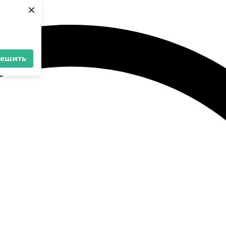
×
решить