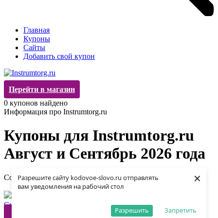
Главная
Купоны
Сайты
Добавить свой купон
Перейти в магазин
0
купонов найдено
Информация про Instrumtorg.ru
Купоны для Instrumtorg.ru
Август и Сентябрь 2026 года
×
Сортировать по:
Популярности
Новизне
Окончанию
Разрешите сайту kodovoe-slovo.ru отправлять
Купоны не найдены
вам уведомления на рабочий стол
Скопировать
Разрешить
Запретить