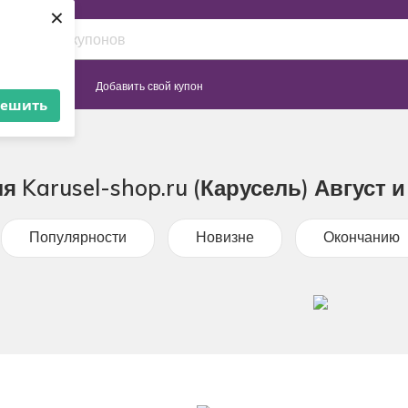
×
Сайты
Добавить свой купон
решить
я Karusel-shop.ru (Карусель) Август 
Популярности
Новизне
Окончанию