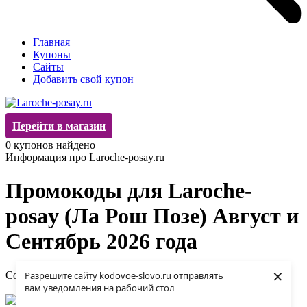
Главная
Купоны
Сайты
Добавить свой купон
Перейти в магазин
0
купонов найдено
Информация про Laroche-posay.ru
Промокоды для Laroche-
posay (Ла Рош Позе) Август и
Сентябрь 2026 года
×
Сортировать по:
Популярности
Новизне
Окончанию
Разрешите сайту kodovoe-slovo.ru отправлять
Купоны не найдены
вам уведомления на рабочий стол