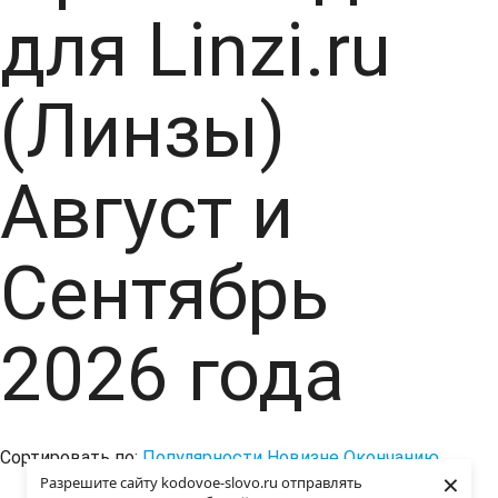
для Linzi.ru
(Линзы)
Август и
Сентябрь
2026 года
Сортировать по:
Популярности
Новизне
Окончанию
×
Разрешите сайту kodovoe-slovo.ru отправлять
Купоны не найдены