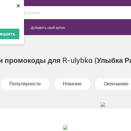
×
Сайты
Добавить свой купон
решить
 промокоды для R-ulybka (Улыбка Ра
Популярности
Новизне
Окончанию