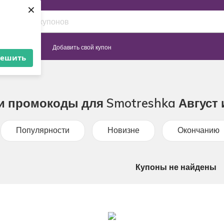
×
Сайты
Добавить свой купон
решить
и промокоды для Smotreshka Август 
Популярности
Новизне
Окончанию
Купоны не найдены