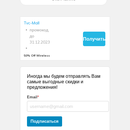
Tvc-Mall
промокод,
до
Получить
31.12.2023
код
50% Off Wireless
Charger for iPhone
12 Series
50% Off
Иногда мы будем отправлять Вам
Wireless
самые выгодные скидки и
Charger for
предложения!
iPhone 12
Email
*
Series
Available for
Wireless
Charger for
Подписаться
iPhone 12
Series, logged-