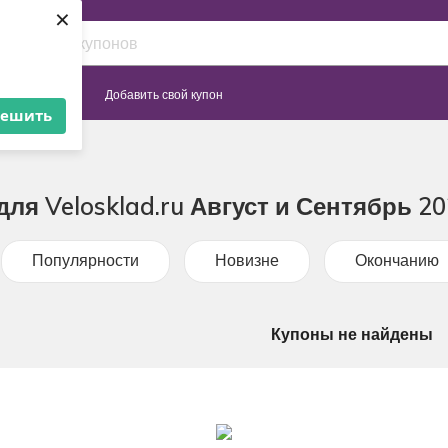
×
Сайты
Добавить свой купон
решить
ля Velosklad.ru Август и Сентябрь 20
Популярности
Новизне
Окончанию
Купоны не найдены