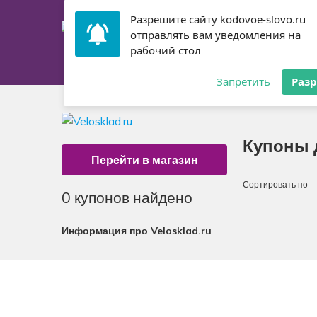
Разрешите сайту kodovoe-slovo.ru
отправлять вам уведомления на
рабочий стол
Главная
Купоны
Запретить
Раз
Купоны д
Перейти в магазин
Сортировать по:
0
купонов найдено
Информация про Velosklad.ru